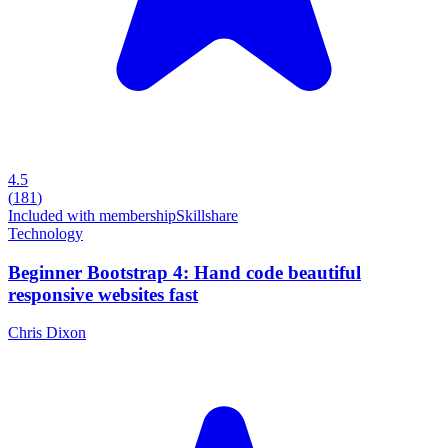
4.5
(
181
)
Included with membership
Skillshare
Technology
Beginner Bootstrap 4: Hand code beautiful
responsive websites fast
Chris Dixon