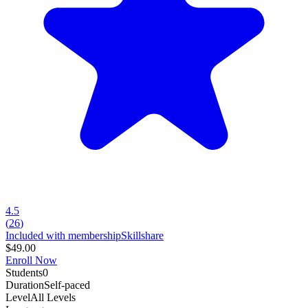
4.5
(
26
)
Included with membership
Skillshare
$49.00
Enroll Now
Students
0
Duration
Self-paced
Level
All Levels