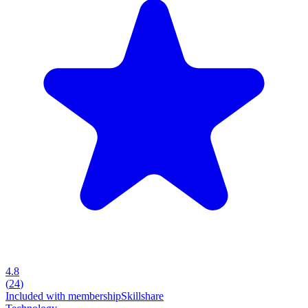
4.8
(
24
)
Included with membership
Skillshare