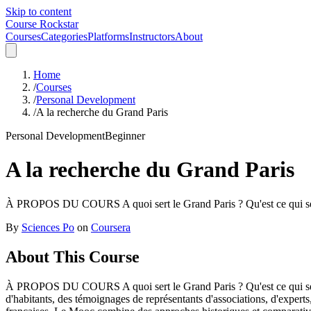
Skip to content
Course Rockstar
Courses
Categories
Platforms
Instructors
About
Home
/
Courses
/
Personal Development
/
A la recherche du Grand Paris
Personal Development
Beginner
A la recherche du Grand Paris
À PROPOS DU COURS A quoi sert le Grand Paris ? Qu'est ce qui se jou
By
Sciences Po
on
Coursera
About This Course
À PROPOS DU COURS A quoi sert le Grand Paris ? Qu'est ce qui se jou
d'habitants, des témoignages de représentants d'associations, d'expert