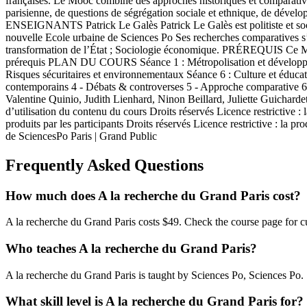
françaises. Le Mooc combine des approches historiques et comparatives, 
parisienne, de questions de ségrégation sociale et ethnique, de déve
ENSEIGNANTS Patrick Le Galès Patrick Le Galès est politiste et soci
nouvelle Ecole urbaine de Sciences Po Ses recherches comparatives s’o
transformation de l’État ; Sociologie économique. PRÉREQUIS Ce Mooc 
prérequis PLAN DU COURS Séance 1 : Métropolisation et développeme
Risques sécuritaires et environnementaux Séance 6 : Culture et éducat
contemporains 4 - Débats & controverses 5 - Approche comparat
Valentine Quinio, Judith Lienhard, Ninon Beillard, Juliette Guic
d’utilisation du contenu du cours Droits réservés Licence restrictive : l
produits par les participants Droits réservés Licence restrictive : la 
de SciencesPo Paris | Grand Public
Frequently Asked Questions
How much does A la recherche du Grand Paris cost?
A la recherche du Grand Paris costs $49. Check the course page for cu
Who teaches A la recherche du Grand Paris?
A la recherche du Grand Paris is taught by Sciences Po, Sciences Po.
What skill level is A la recherche du Grand Paris for?