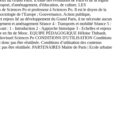
ux du Grand Paris. Il traite des évolutions de Paris et de la région
ansport, d'aménagement, d'éducation, de culture. LES
 Sciences Po et professeur à Sciences Po. Il est le doyen de la
 sociologie de l’Europe ; Gouvernance, Action publique,
t enjeux lié au développement du Grand Paris, il ne nécessite aucun
ent et aménagement Séance 4 : Transports et mobilité Séance 5 :
nt : 1 - Introduction 2 - Approche historique 3 - Echelles et enjeux
posée en fin de Mooc. EQUIPE PÉDAGOGIQUE Héloïse Thibault,
ôle Audiovisuel Sciences Po CONDITIONS D'UTILISATION Conditions
t donc pas être réutilisée. Conditions d’utilisation des contenus
 donc pas être réutilisée. PARTENAIRES Mairie de Paris | Ecole urbaine