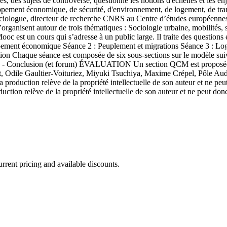
des sujets de controverse, questionne les notions d'échelles et les enje
loppement économique, de sécurité, d'environnement, de logement, de tr
ologue, directeur de recherche CNRS au Centre d’études européennes de
rganisent autour de trois thématiques : Sociologie urbaine, mobilités,
est un cours qui s’adresse à un public large. Il traite des questions e
nt économique Séance 2 : Peuplement et migrations Séance 3 : Logem
ion Chaque séance est composée de six sous-sections sur le modèle suiva
ive 6 - Conclusion (et forum) ÉVALUATION Un section QCM est pro
hardet, Odile Gaultier-Voituriez, Miyuki Tsuchiya, Maxime Crépel, P
a production relève de la propriété intellectuelle de son auteur et ne peu
production relève de la propriété intellectuelle de son auteur et ne peut
rrent pricing and available discounts.